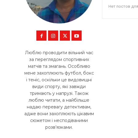
Нет постов дл
Люблю проводити вільний час
за переглядом спортивних
матчів та змагань. Особливо
мене захоплюють футбол, бокс
і теніс, оскільки це видовищні
види спорту, які завжди
тримають у напрузі. Також
люблю читати, а найбільше
надаю перевагу детективам,
адже вони захоплюють цікавим
сюжетом і несподіваними
розв’язками.