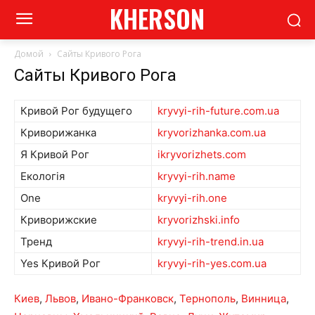
KHERSON
Домой
Сайты Кривого Рога
Сайты Кривого Рога
Кривой Рог будущего
kryvyi-rih-future.com.ua
Криворижанка
kryvorizhanka.com.ua
Я Кривой Рог
ikryvorizhets.com
Екологія
kryvyi-rih.name
One
kryvyi-rih.one
Криворижские
kryvorizhski.info
Тренд
kryvyi-rih-trend.in.ua
Yes Кривой Рог
kryvyi-rih-yes.com.ua
Киев
,
Львов
,
Ивано-Франковск
,
Тернополь
,
Винница
,