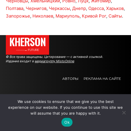
Черновцы
,
Хмельницкий
,
Ровно
,
Луцк
,
Житомир
,
Полтава
,
Чернигов
,
Черкассы
,
Днепр
,
Одесса
,
Харьков
,
Запорожье
,
Николаев
,
Мариуполь
,
Кривой Рог
,
Сайты
.
KHERSON
———→ FUTURE
© Все права защищены. Цитирование — с активной ссылкой.
Издание входит в
медиагруппу MistoOnline
АВТОРЫ
РЕКЛАМА НА САЙТЕ
.
.
.
We use cookies to ensure that we give you the best
experience on our website. If you continue to use this site we
will assume that you are happy with it.
Ok