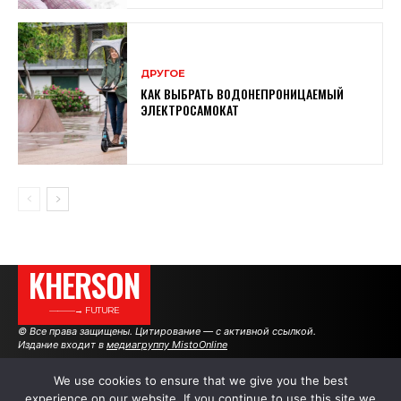
ДРУГОЕ
КАК ВЫБРАТЬ ВОДОНЕПРОНИЦАЕМЫЙ
ЭЛЕКТРОСАМОКАТ
KHERSON
———→ FUTURE
© Все права защищены. Цитирование — с активной ссылкой.
Издание входит в
медиагруппу MistoOnline
We use cookies to ensure that we give you the best
experience on our website. If you continue to use this site we
АВТОРЫ
РЕКЛАМА НА САЙТЕ