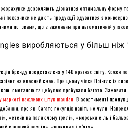
 розрахунки дозволяють дізнатися оптимальну форму та
ьні показники не дають продукції здуватися з конвеєрно
ряними потоками, що є важливим при автоматичній упаков
ingles виробляються у більш ніж
укція бренду представлена у 140 країнах світу. Кожен п
аріант на власний смак. При цьому чіпси Прінглс із сир
икою, сметаною та цибулею пробували багато. Замовити 
у маркеті важливих штук maudau
. В асортименті продукц
добання, про які багато покупців навіть не чули. Наприк
ті», «стейк на палаючому грилі», «морська сіль і бальз
чий кроповий розсіл», «шоколад і м’ята».