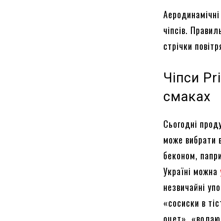
Аеродинамічні
чіпсів. Правил
стрічки повіт
Чіпси Pr
смаках
Сьогодні прод
може вибрати в
беконом, папр
Україні можна
незвичайні упо
«сосиски в тіс
оцет», «волаю