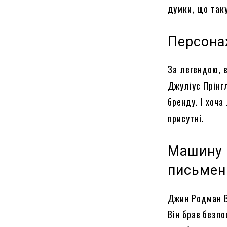
думки, що так
Персонаж
За легендою, в
Джуліус Прінгл
бренду. І хоча
присутні.
Машину 
письмен
Джин Родман В
Він брав безп