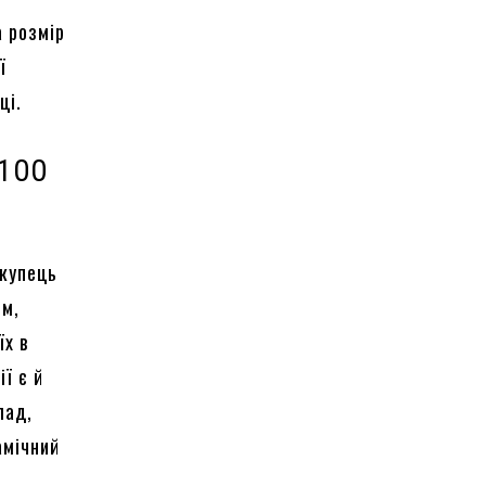
 розмір
ї
ці.
 100
окупець
ом,
їх в
ії є й
лад,
амічний