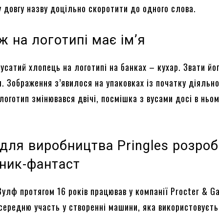
у довгу назву доцільно скоротити до одного слова.
 на логотипі має ім’я
усатий хлопець на логотипі на банках – кухар. Звати йо
. Зображення з’явилося на упаковках із початку діяльно
 логотип змінювався двічі, посмішка з вусами досі в ньо
для виробництва Pringles розро
ник-фантаст
улф протягом 16 років працював у компанії Procter & G
осередню участь у створенні машини, яка використовуєт