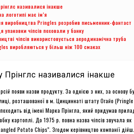
Прінглс називалися інакше
а логотипі має ім’я
я виробництва Pringles розробив письменник-фантаст
я упаковки чіпсів поховали у банку
ництві чіпсів використовується аеродинамічна труба
gles виробляються у більш ніж 100 смаках
у Прінглс називалися інакше
ерсій появи назви продукту. За однією з них, за основу б
лиці, розташованої в м. Цинциннаті штату Огайо (Pringle 
походить від імені Марка Прінгла, який придумав прила
бку картоплі. До 1975 р. повна назва чіпсів звучала як
fangled Potato Chips”. Згодом керівництво компанії дій