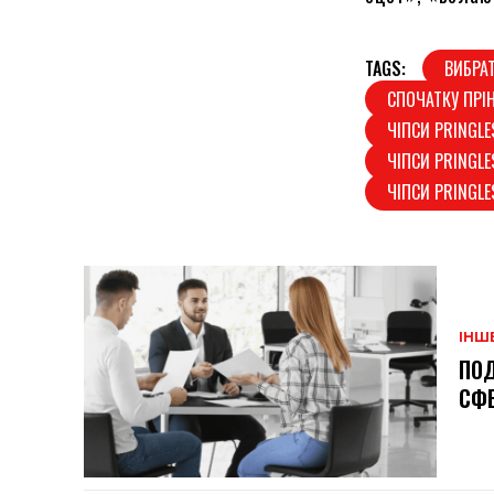
TAGS:
ВИБРАТ
СПОЧАТКУ ПРІ
ЧІПСИ PRINGLE
ЧІПСИ PRINGLE
ЧІПСИ PRINGLE
ІНШ
ПОД
СФЕ