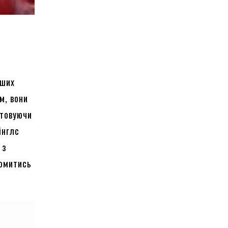
рших
м, вони
стовуючи
інглс
 з
йомитись