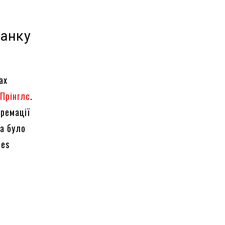
банку
ах
 Прінглс
.
кремації
ра було
les
я