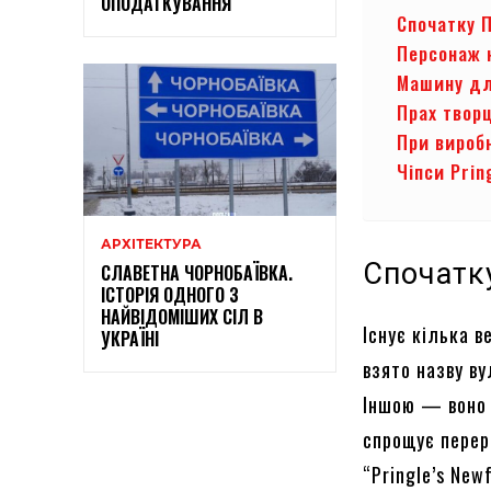
ОПОДАТКУВАННЯ
Спочатку 
Персонаж н
Машину дл
Прах творц
При вироб
Чіпси Prin
АРХІТЕКТУРА
Спочатк
СЛАВЕТНА ЧОРНОБАЇВКА.
ІСТОРІЯ ОДНОГО З
НАЙВІДОМІШИХ СІЛ В
Існує кілька в
УКРАЇНІ
взято назву ву
Іншою — воно 
спрощує переро
“Pringle’s New