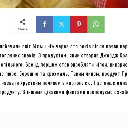
Share
 побачили світ більш ніж через сто років після появи пе
топляних снеків. З продуктом, який створив Джордж Кра
о спільного. Бренд першим став виробляти чіпси, викори
не пюре, борошно та крохмаль. Таким чином, продукт Пр
 назвати хрустким печивом з картоплею. І це лише одна
продукту. З іншими цікавими фактами пропонуємо озна