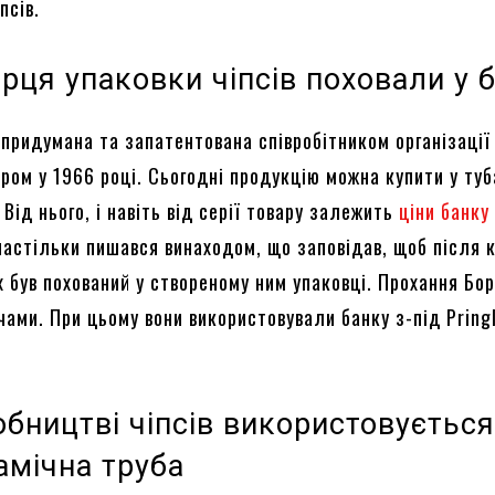
псів.
рця упаковки чіпсів поховали у 
 придумана та запатентована співробітником організації
ром у 1966 році. Сьогодні продукцію можна купити у туб
. Від нього, і навіть від серії товару залежить
ціни банку
 настільки пишався винаходом, що заповідав, щоб після 
х був похований у створеному ним упаковці. Прохання Бо
чами. При цьому вони використовували банку з-під Pring
бництві чіпсів використовуєтьс
амічна труба