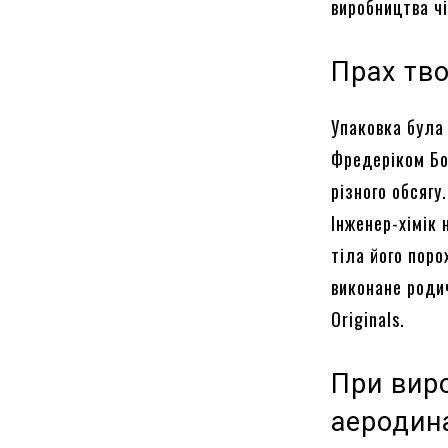
виробництва чі
Прах тво
Упаковка була
Фредеріком Бо
різного обсягу
Інженер-хімік
тіла його поро
виконане роди
Originals.
При виро
аеродин