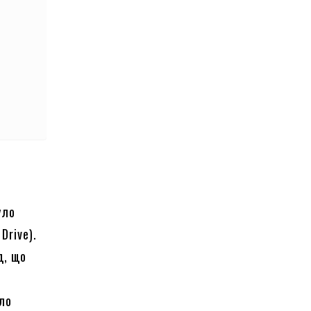
уло
Drive).
д, що
шло