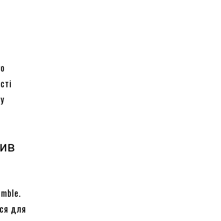
го
сті
му
бив
amble.
ься для