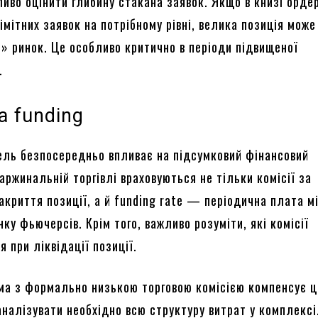
ливо оцінити глибину стакана заявок. Якщо в книзі ордер
мітних заявок на потрібному рівні, велика позиція може
» ринок. Це особливо критично в періоди підвищеної
.
та funding
ель безпосередньо впливає на підсумковий фінансовий
аржинальній торгівлі враховуються не тільки комісії за
акриття позиції, а й funding rate — періодична плата м
ку фьючерсів. Крім того, важливо розуміти, які комісії
 при ліквідації позиції.
ма з формально низькою торговою комісією компенсує 
аналізувати необхідно всю структуру витрат у комплексі