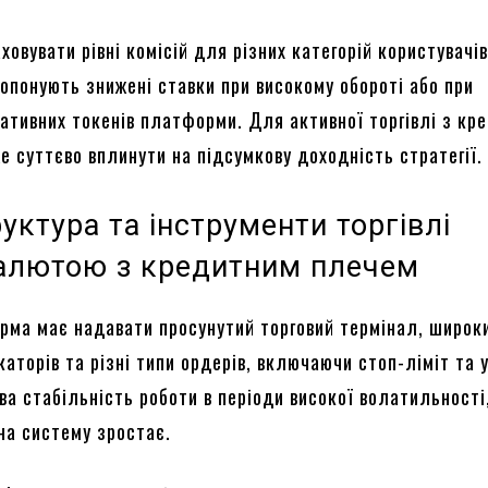
ховувати рівні комісій для різних категорій користувачів
опонують знижені ставки при високому обороті або при
нативних токенів платформи. Для активної торгівлі з кр
е суттєво вплинути на підсумкову доходність стратегії.
уктура та інструменти торгівлі
алютою з кредитним плечем
рма має надавати просунутий торговий термінал, широки
каторів та різні типи ордерів, включаючи стоп-ліміт та 
ва стабільність роботи в періоди високої волатильності
на систему зростає.