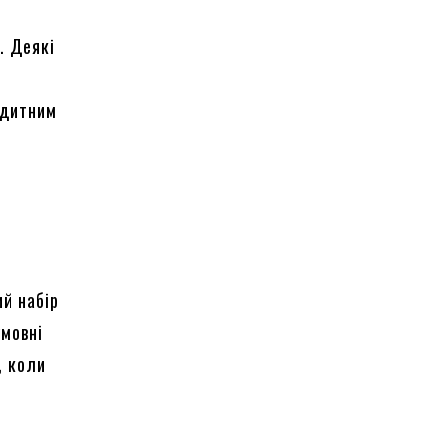
. Деякі
едитним
й набір
умовні
, коли