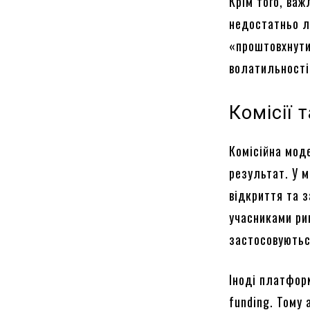
Крім того, важ
недостатньо лі
«проштовхнути
волатильності
Комісії 
Комісійна мод
результат. У м
відкриття та з
учасниками рин
застосовуються
Іноді платфор
funding. Тому 