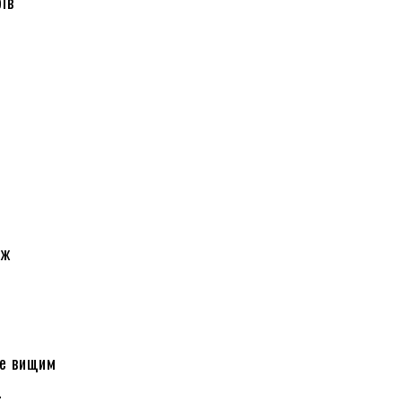
ів
іж
це вищим
.