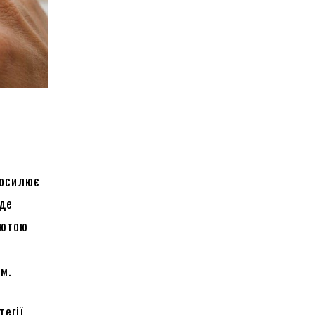
посилює
 де
лютою
ом.
егії.