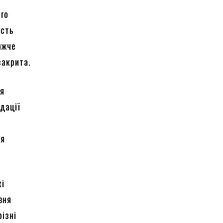
ого
ість
ижче
закрита.
я
дації
ся
кі
вня
різні