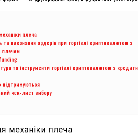
 механіки плеча
ь та виконання ордерів при торгівлі криптовалютою з
 плечем
 funding
ктура та інструменти торгівлі криптовалютою з кредит
о підтримуються
ьний чек-лист вибору
ня механіки плеча