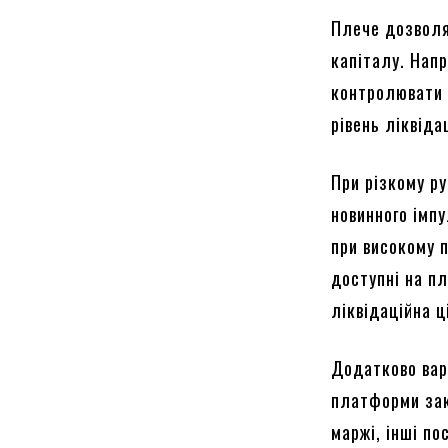
Плече дозволя
капіталу. Нап
контролювати 
рівень ліквіда
При різкому р
новинного імпу
при високому п
доступні на п
ліквідаційна ц
Додатково варт
платформи зак
маржі, інші по