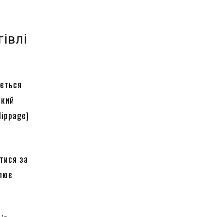
гівлі
ується
ький
lippage)
утися за
илює