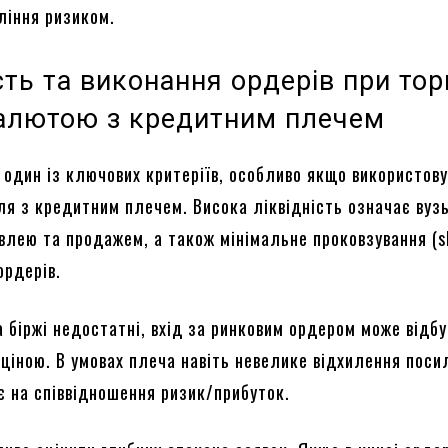
ління ризиком.
сть та виконання ордерів при тор
алютою з кредитним плечем
 один із ключових критеріїв, особливо якщо використов
вля з кредитним плечем. Висока ліквідність означає вуз
івлею та продажем, а також мінімальне проковзування (s
ордерів.
 біржі недостатні, вхід за ринковим ордером може відб
 ціною. В умовах плеча навіть невелике відхилення пос
є на співвідношення ризик/прибуток.