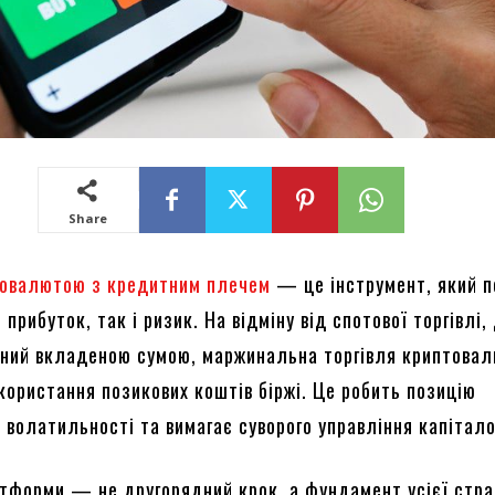
Share
товалютою з кредитним плечем
— це інструмент, який 
 прибуток, так і ризик. На відміну від спотової торгівлі,
ний вкладеною сумою, маржинальна торгівля криптова
користання позикових коштів біржі. Це робить позицію
 волатильності та вимагає суворого управління капітал
атформи — не другорядний крок, а фундамент усієї страт