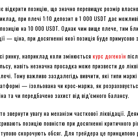
є відкрити позицію, що значно перевищує розмір власн
риклад, при плечі 1:10 депозит в 1 000 USDT дає можлив
позицію на 10 000 USDT. Однак чим вище плече, тим бл
ції — ціна, при досягненні якої позиція буде примусово 
усі ринку, наприклад коли змінюється
курс догекоїн
післ
льсу, навіть незначна просадка може призвести до лікві
лечі. Тому важливо заздалегідь вивчити, які типи маржі
латформі — ізольована чи крос-маржа, як розраховуєть
іна та чи передбачено захист від від’ємного балансу.
о звернути увагу на механізм часткової ліквідації. Дея
ривають позицію повністю при досягненні критичного рі
ступово скорочують обсяг. Для трейдера це принципово 