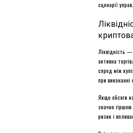
сценарії управ
Ліквідні
криптов
Ліквідність —
активна торгі
спред між куп
при виконанні 
Якщо обсяги на
значно гіршою
ризик і вплива