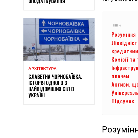
ОПОДАТКУВАННЯ
Розуміння
Ліквідніст
кредитним
Комісії та
Інфрастру
АРХІТЕКТУРА
плечем
СЛАВЕТНА ЧОРНОБАЇВКА.
ІСТОРІЯ ОДНОГО З
Активи, щ
НАЙВІДОМІШИХ СІЛ В
Універсал
УКРАЇНІ
Підсумок
Розумін