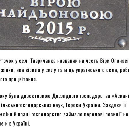
точок у селі Тавричанка названий на честь Віри Опанас
жінки, яка вірила у силу та міць українського села, роб
ого процвітання.
року була директоркою Дослідного господарства «Аскан
ільськогосподарських наук, Героєм України. Завдяки її
млінній праці господарство займало передові позиції н
е й в Україні.