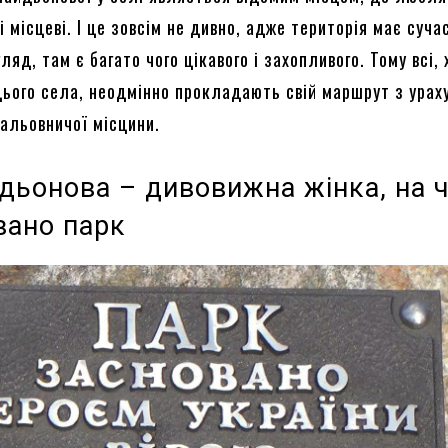
і місцеві. І це зовсім не дивно, адже територія має суча
ляд, там є багато чого цікавого і захопливого. Тому всі, 
цього села, неодмінно прокладають свій маршрут з урах
мальовничої місцини.
йдьонова – дивовижна жінка, на 
вано парк