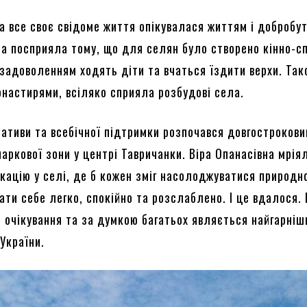
на все своє свідоме життя опікувалася життям і добробу
на посприяла тому, що для селян було створено кінно-с
 задоволенням ходять діти та вчаться їздити верхи. Так
онастирями, всіляко сприяла розбудові села.
ціативи та всебічної підтримки розпочався довгостроков
аркової зони у центрі Тавричанки. Віра Опанасівна мрія
кацію у селі, де б кожен зміг насолоджуватися природн
ати себе легко, спокійно та розслаблено. І це вдалося.
і очікування та за думкою багатьох являється найгарні
України.