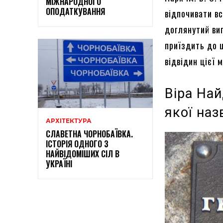
МІЖНАРОДНОГО
ОПОДАТКУВАННЯ
відпочивати вс
доглянутий виг
приїздить до 
відвідин цієї 
Віра На
якої наз
АРХІТЕКТУРА
СЛАВЕТНА ЧОРНОБАЇВКА.
ІСТОРІЯ ОДНОГО З
НАЙВІДОМІШИХ СІЛ В
УКРАЇНІ