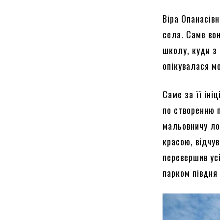
Віра Опанасів
села. Саме во
школу, куди з
опікувалася м
Саме за її іні
по створенню п
мальовничу ло
красою, відчув
перевершив ус
парком півдня 