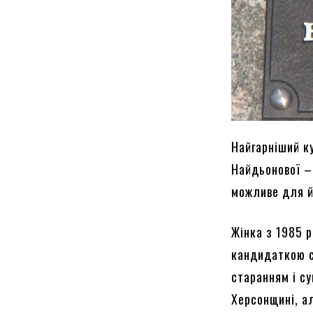
Найгарніший ку
Найдьонової – 
можливе для й
Жінка з 1985 
кандидаткою с
старанням і су
Херсонщині, ал