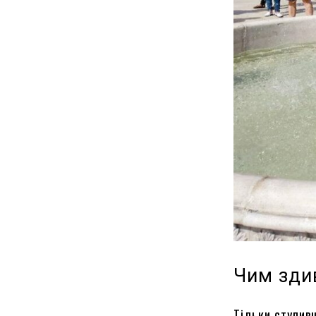
Чим зди
Тільки ступивш