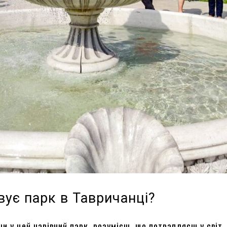
вує парк в Тавричанці?
и у цей чарівний парк, розумієш, що потрапляєш у світ