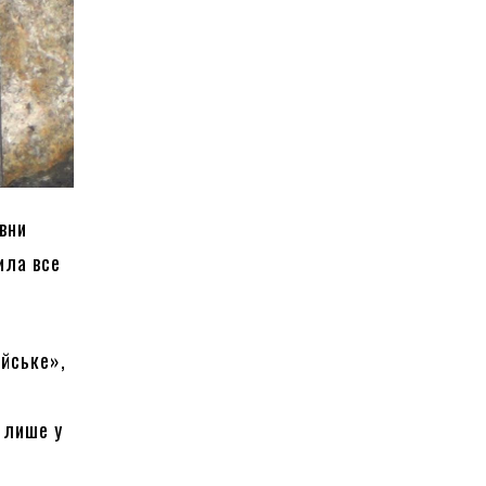
івни
ила все
ійське»,
е лише у