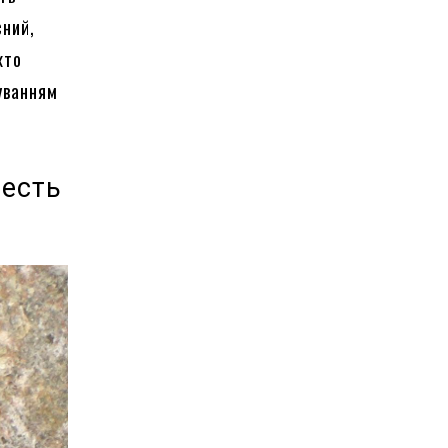
сний,
хто
уванням
честь