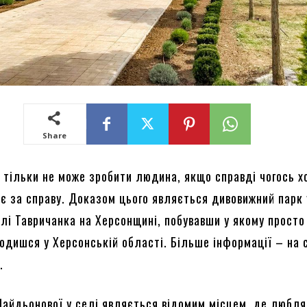
Share
 тільки не може зробити людина, якщо справді чогось х
є за справу. Доказом цього являється дивовижний парк 
лі Тавричанка на Херсонщині, побувавши у якому просто
ходишся у Херсонській області. Більше інформації – на 
e
.
 Найдьонової у селі являється відомим місцем, де любл