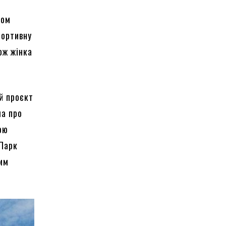
том
портивну
ож жінка
ий проєкт
ла про
ою
 Парк
шим