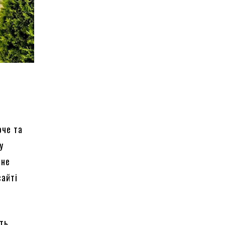
оче та
у
 не
сайті
ять