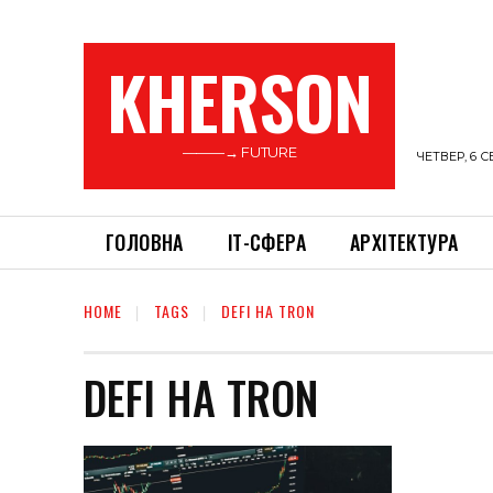
KHERSON
———→ FUTURE
ЧЕТВЕР, 6 С
ГОЛОВНА
ІТ-СФЕРА
АРХІТЕКТУРА
HOME
TAGS
DEFI НА TRON
DEFI НА TRON