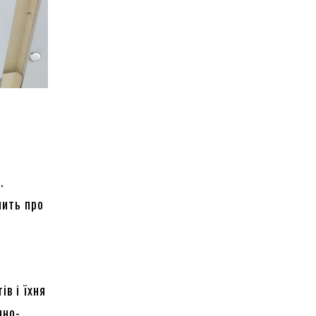
.
чить про
в і їхня
нно-