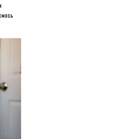
х
аємось