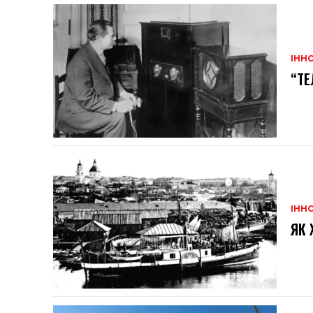
ІННО
“ТЕ
ІННО
ЯК 