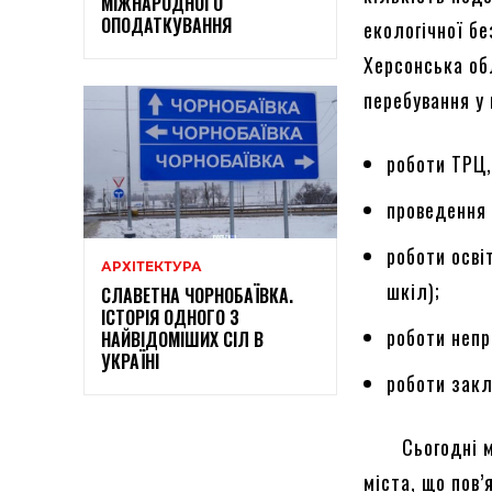
МІЖНАРОДНОГО
ОПОДАТКУВАННЯ
екологічної б
Херсонська об
перебування у 
роботи ТРЦ,
проведення 
роботи осві
АРХІТЕКТУРА
шкіл);
СЛАВЕТНА ЧОРНОБАЇВКА.
ІСТОРІЯ ОДНОГО З
роботи непр
НАЙВІДОМІШИХ СІЛ В
УКРАЇНІ
роботи закл
Сьогодні мож
міста, що пов