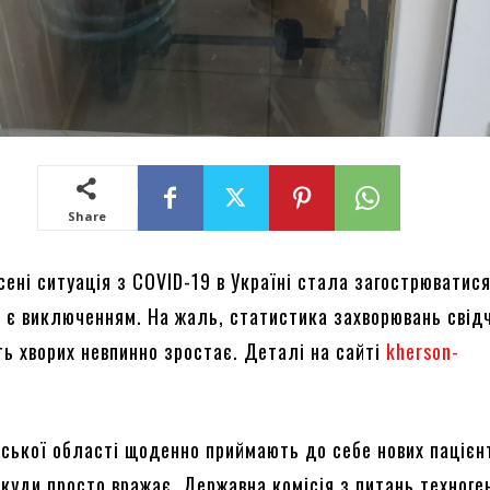
Share
ені ситуація з COVID-19 в Україні стала загострюватися
 є виключенням. На жаль, статистика захворювань свід
ть хворих невпинно зростає. Деталі на сайті
kherson-
ської області щоденно приймають до себе нових пацієнті
екуди просто вражає. Державна комісія з питань техноге