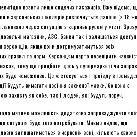
невигідно возити лише сидячих пасажирів. Вже відомо, 
ли в херсонських школярів розпочнуться раніше (з 18 жо
плановано через ситуацію з коронавірусом у місті. Зроз
одовольчі магазини, АЗС, банки так і залишаться доступ
я херсонців, якщо вони дотримуватимуться всіх
них правил та норм. Херсонцям варто перевірити наявніс
 масок, тому що придбати щось у супермаркеті чи запра
их буде неможливо. Це ж стосується і проїзду в громад
дії будуть вимагати носіння захисної маски, бо вона є
ою захисту як себе, так і людей, які будуть поруч.
а матиме можливість додатково запроваджувати які
що ситуація буде того потребувати. Маємо надію, що
довго залишатиметься в червоній зоні, кількість хворих