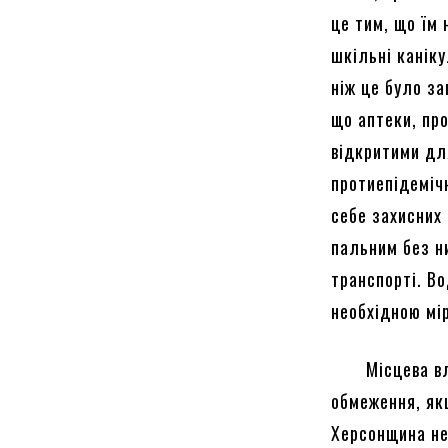
це тим, що їм 
шкільні каніку
ніж це було за
що аптеки, пр
відкритими дл
протиепідеміч
себе захисних
пальним без н
транспорті. Во
необхідною мір
Місцева влад
обмеження, як
Херсонщина не