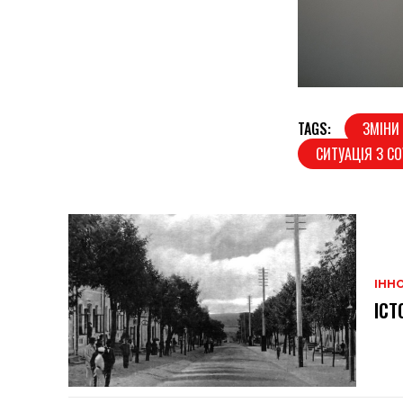
TAGS:
ЗМІНИ
СИТУАЦІЯ З CO
ІННО
ІСТ