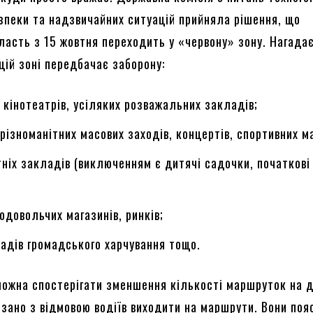
езпеки та надзвичайних ситуацій прийняла рішення, що
ласть з 15 жовтня переходить у «червону» зону. Нагада
цій зоні передбачає заборону:
 кінотеатрів, усіляких розважальних закладів;
різноманітних масових заходів, концертів, спортивних ма
тніх закладів (виключенням є дитячі садочки, початкові
одовольчих магазинів, ринків;
адів громадського харчування тощо.
на спостерігати зменшення кількості маршруток на д
’язано з відмовою водіїв виходити на маршрути. Вони по