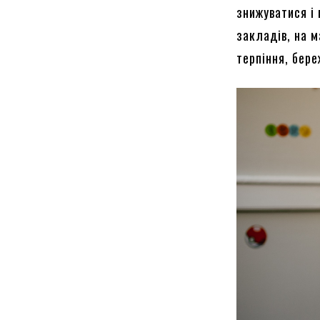
знижуватися і 
закладів, на м
терпіння, бере