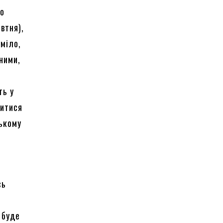
що
втня),
уміло,
ними,
ть у
витися
ському
сь
 буде