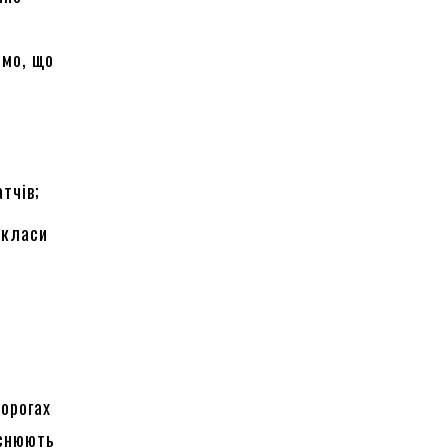
ємо, що
тчів;
 класи
орогах
яснюють