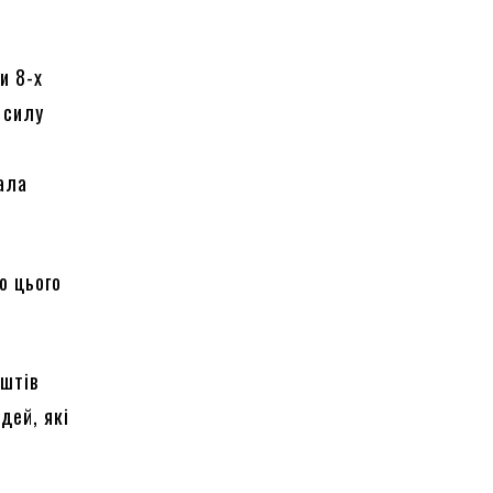
и 8-х
 силу
мала
ю цього
оштів
дей, які