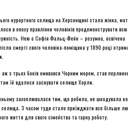
ього курортного селища на Херсонщині стала жінка, мат
алося в епоху правління чоловіків продемонструвати всю
 мужність. Нею є Софія Фальц-Фейн – розумна, освічена
після смерті свого чоловіка-поміщика у 1890 році отри
к.
й аж з трьох боків омивався Чорним морем, став перлино
е там їй вдалося заснувати селище Хорли.
жньому захоплювалася тим, що робила, не шкодувала к
 селища. З часом туди стало приїжджати все більше лю
ого життя для свого сімейства та гарну роботу.