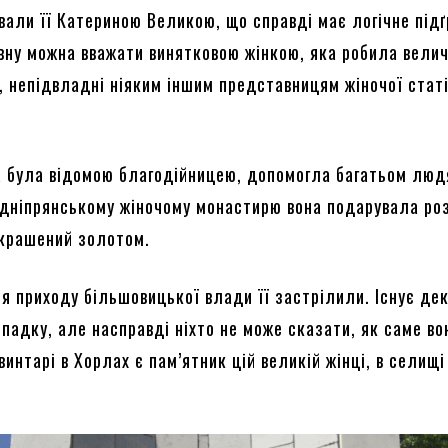
звали її Катериною Великою, що справді має логічне підґ
вну можна вважати винятковою жінкою, яка робила велич
, непідвладні ніяким іншим представницям жіночої статі
а була відомою благодійницею, допомогла багатьом люд
дніпрянському жіночому монастирю вона подарувала ро
икрашений золотом.
ля приходу більшовицької влади її застрілили. Існує де
ипадку, але насправді ніхто не може сказати, як саме во
винтарі в Хорлах є пам’ятник цій великій жінці, в селищі