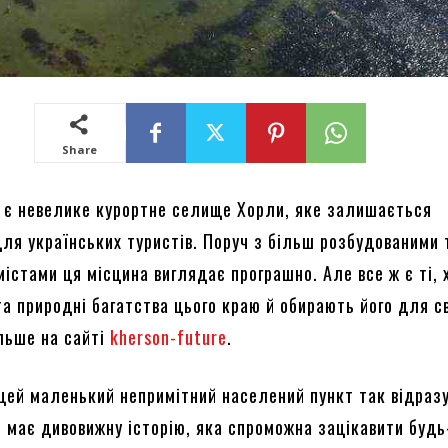
Share
 є невелике курортне селище Хорли, яке залишається
ля українських туристів. Поруч з більш розбудованими 
істами ця місцина виглядає програшно. Але все ж є ті, 
та природні багатства цього краю й обирають його для с
ільше на сайті
kherson-future
.
цей маленький непримітний населений пункт так відразу
 має дивовижну історію, яка спроможна зацікавити будь