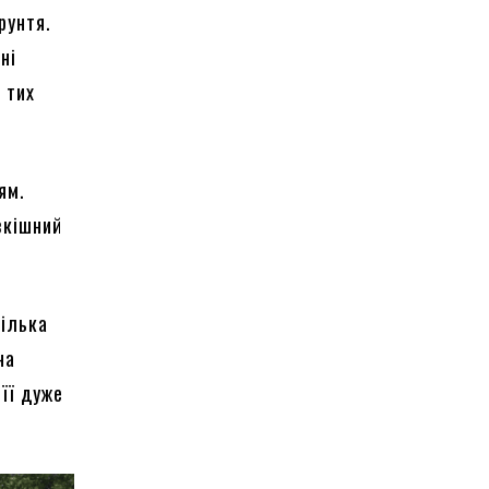
рунтя.
ні
 тих
ям.
зкішний
кілька
на
 її дуже