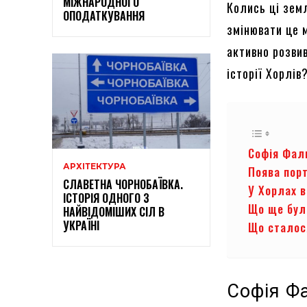
МІЖНАРОДНОГО
Колись ці зем
ОПОДАТКУВАННЯ
змінювати це м
активно розвив
історії Хорлів
Софія Фал
АРХІТЕКТУРА
Поява порт
СЛАВЕТНА ЧОРНОБАЇВКА.
У Хорлах 
ІСТОРІЯ ОДНОГО З
Що ще бул
НАЙВІДОМІШИХ СІЛ В
УКРАЇНІ
Що сталос
Софія Ф