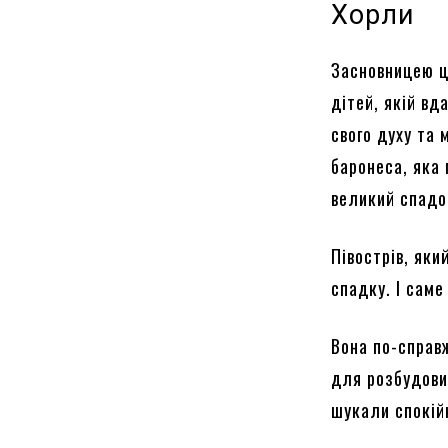
Хорли
Засновницею ц
дітей, якій вд
свого духу та
баронеса, яка 
великий спадо
Півострів, яки
спадку. І сам
Вона по-справ
для розбудови
шукали спокійн