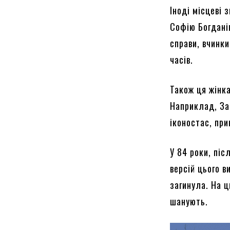
Іноді місцеві 
Софію Богдані
справи, вчинки
часів.
Також ця жінк
Наприклад, За
іконостас, пр
У 84 роки, піс
версій цього в
загинула. На ц
шанують.