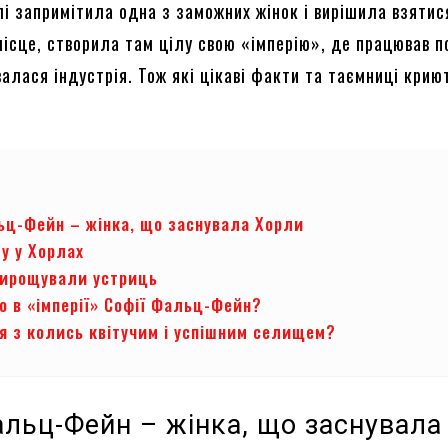
лі запримітила одна з заможних жінок і вирішила взятис
ісце, створила там цілу свою «імперію», де працював п
алася індустрія. Тож які цікаві факти та таємниці крию
?
ьц-Фейн – жінка, що заснувала Хорли
у у Хорлах
вирощували устриць
о в «імперії» Софії Фальц-Фейн?
я з колись квітучим і успішним селищем?
альц-Фейн – жінка, що заснувала