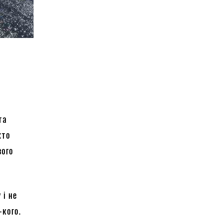
та
хто
вого
 і не
-кого.