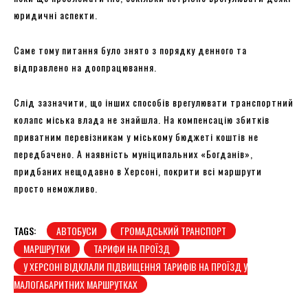
юридичні аспекти.
Саме тому питання було знято з порядку денного та
відправлено на доопрацювання.
Слід зазначити, що інших способів врегулювати транспортний
колапс міська влада не знайшла. На компенсацію збитків
приватним перевізникам у міському бюджеті коштів не
передбачено. А наявність муніципальних «Богданів»,
придбаних нещодавно в Херсоні, покрити всі маршрути
просто неможливо.
TAGS:
АВТОБУСИ
ГРОМАДСЬКИЙ ТРАНСПОРТ
МАРШРУТКИ
ТАРИФИ НА ПРОЇЗД
У ХЕРСОНІ ВІДКЛАЛИ ПІДВИЩЕННЯ ТАРИФІВ НА ПРОЇЗД У
МАЛОГАБАРИТНИХ МАРШРУТКАХ