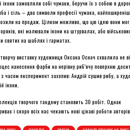
і ікони замовляли собі чумаки, беручи їх з собою в доро
иба і сіль – два символи професії чумака, найпоширеніш
 возили на продаж. Цілком можливо, що цю ідею вони мо
оряків, які малювали ікони на штурвалах, або військови
и святих на шаблях і гарматах.
 творчу виставку художниця Оксана Оснач схвалила не в
роцес нанесення фарби на нерівну риб’ячу поверхню доси
 з часом експеримент захопив: Андрій сушив рибу, а ху
й ікони.
олекція творчого тандему становить 30 робіт. Однак
иває і скоро всіх нас чекають нові цікаві роботи авторів