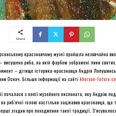
Share
ерсонському краєзнавчому музеї пройшла незвичайна вис
 – висушена риба, на якій фарбою зображені лики святих
римент – дітище історика-краєзнавця Андрія Лопушинсь
ани Оснач. Більше інформації на сайті
kherson-future.c
ії почалася з копії музейного експоната, яку Андрію по
на риб’ячої голові настільки зацікавив краєзнавця, що 
перші згадки про походження такої традиції. З’ясувалос