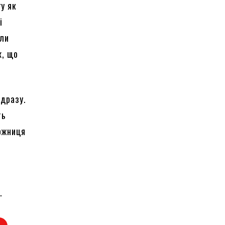
гу як
і
гли
х, що
ідразу.
ть
дожниця
.