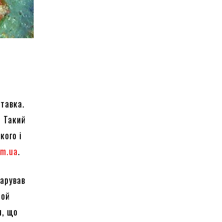
тавка.
. Такий
кого і
om.ua
.
дарував
той
я, що