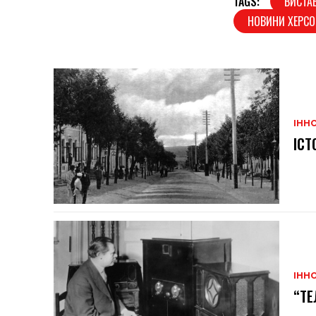
TAGS:
ВИСТА
НОВИНИ ХЕРСО
ІННО
ІСТ
ІННО
“ТЕ