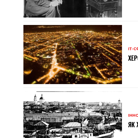
ІТ-С
ХЕР
ІННО
ЯК 