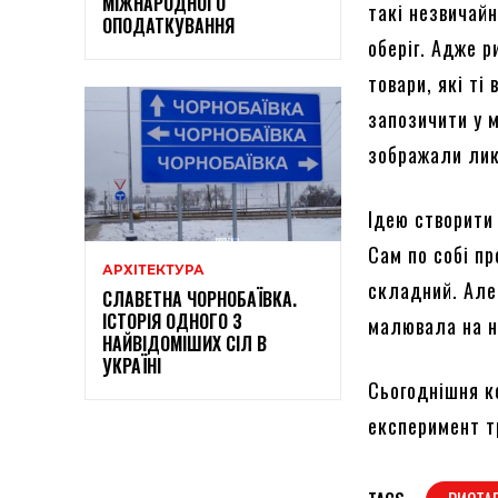
МІЖНАРОДНОГО
такі незвичайн
ОПОДАТКУВАННЯ
оберіг. Адже р
товари, які ті
запозичити у м
зображали лик
Ідею створити
Сам по собі п
АРХІТЕКТУРА
складний. Але
СЛАВЕТНА ЧОРНОБАЇВКА.
ІСТОРІЯ ОДНОГО З
малювала на ні
НАЙВІДОМІШИХ СІЛ В
УКРАЇНІ
Сьогоднішня к
експеримент тр