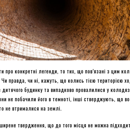
и про конкретні легенди, то тих, що пов’язані з цим ко
 Чи правда, чи ні, кажуть, що колись тією територією х
з дитячого будинку та випадково провалилися у колодяз
они не побачили його в темноті, інші стверджують, що в
то не втрималися на землі.
оширене твердження, що до того місця не можна підходи