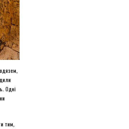
лодязем,
одили
ь. Одні
они
ти тим,