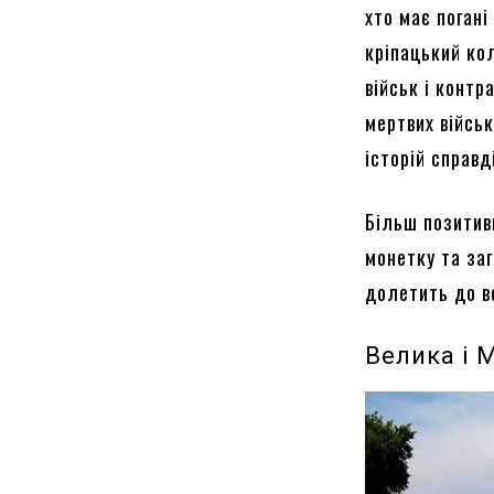
хто має погані
кріпацький ко
військ і контр
мертвих військ
історій справд
Більш позитив
монетку та заг
долетить до в
Велика і 