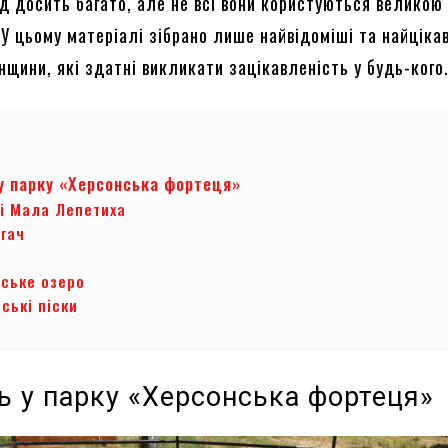
нд досить багато, але не всі вони користуються великою
У цьому матеріалі зібрано лише найвідоміші та найціка
щини, які здатні викликати зацікавленість у будь-кого
у парку «Херсонська фортеця»
і Мала Лепетиха
гач
ське озеро
ські піски
ь у парку «Херсонська фортеця»