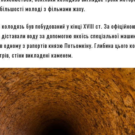
 більшості молоді з фільмами жаху.
колодязь був побудований у кінці XVIII ст. За офіційно
и діставали воду за допомогою якоїсь спеціальної маши
 в одному з рапортів князю Потьомкіну. Глибина цього к
трів, стіни викладені каменем.