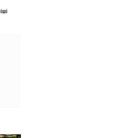
віші
.