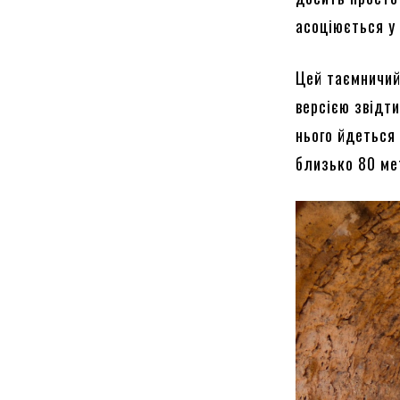
асоціюється у
Цей таємничий 
версією звідт
нього йдеться
близько 80 ме