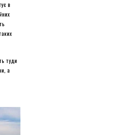
гує в
йних
ть
таких
ть туди
ни, а