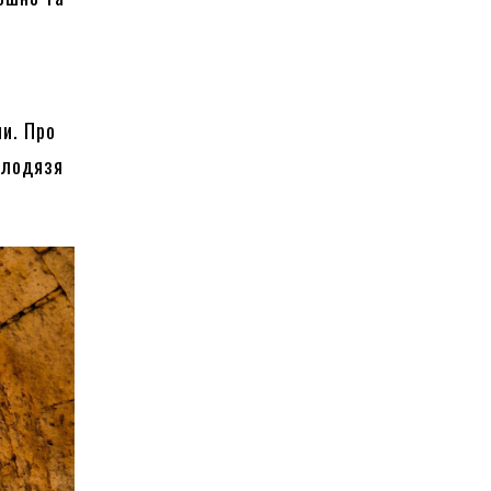
ю
ни. Про
олодязя