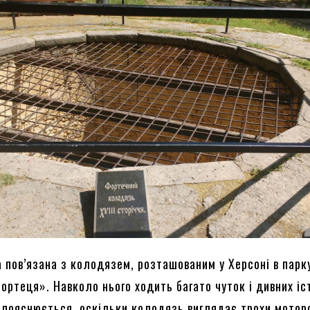
 пов’язана з колодязем, розташованим у Херсоні в парк
ртеця». Навколо нього ходить багато чуток і дивних іс
 пояснюється, оскільки колодязь виглядає трохи мотор