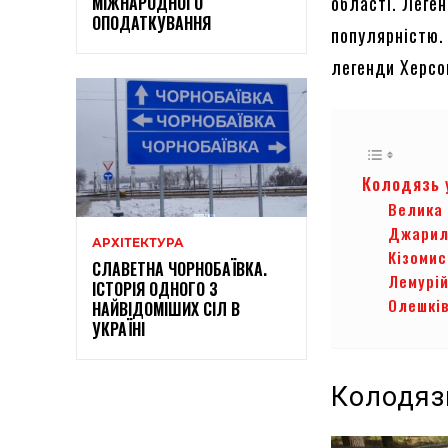
області. Леге
МІЖНАРОДНОГО
ОПОДАТКУВАННЯ
популярністю. 
легенди Херсон
Колодязь 
Велика 
Джарил
АРХІТЕКТУРА
Кізомис
СЛАВЕТНА ЧОРНОБАЇВКА.
Лемурій
ІСТОРІЯ ОДНОГО З
Олешків
НАЙВІДОМІШИХ СІЛ В
УКРАЇНІ
Колодяз