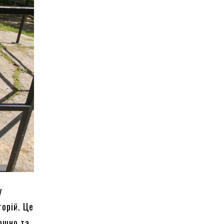
у
торій. Це
ошно та