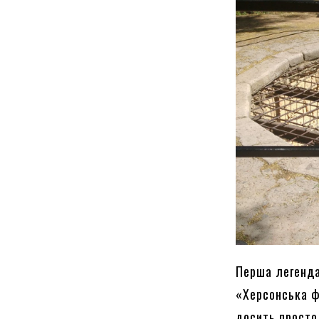
Перша легенда
«Херсонська фо
досить просто