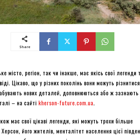
Share
ке місто, регіон, так чи інакше, має якісь свої легенди 
віді. Цікаво, що у різних поколінь вони можуть різнитися
набувають нових деталей, доповнюються або ж зазнають
талі – на сайті
kherson-future.com.ua
.
кож має свої цікаві легенди, які можуть трохи більше
 Херсон, його жителів, менталітет населення цієї півде