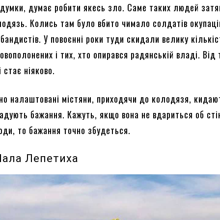
 думки, думає робити якесь зло. Саме таких людей затя
лодязь. Колись там було вбито чимало солдатів окупаці
абандистів. У повоєнні роки туди скидали велику кількіс
овополонених і тих, хто опирався радянській владі. Від 
і стає ніяково.
но налаштовані містяни, приходячи до колодязя, кидаю
адують бажання. Кажуть, якщо вона не вдариться об сті
оди, то бажання точно збудеться.
Мала Лепетиха