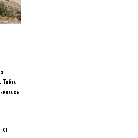
та
. Тобто
 якихось
нної