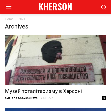
KHERSON
Home
2021
Archives
Музей тоталітаризму в Херсоні
Svitlana Shavshukova
-
08.11.2021
0