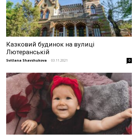
Казковий будинок на вулиці
Лютеранській
Svitlana Shavshukova
-
03.11.2021
0