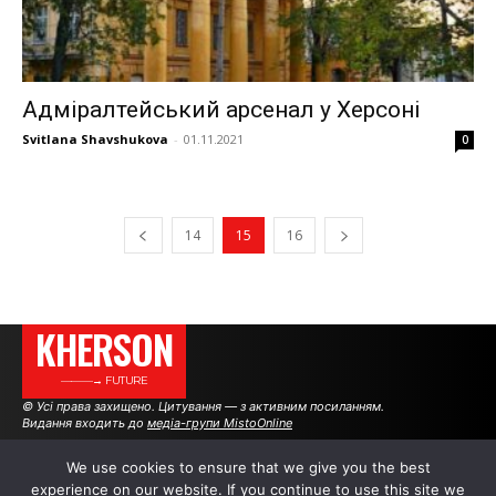
Адміралтейський арсенал у Херсоні
Svitlana Shavshukova
-
01.11.2021
0
14
15
16
KHERSON
———→ FUTURE
© Усі права захищено. Цитування — з активним посиланням.
Видання входить до
медіа-групи MistoOnline
We use cookies to ensure that we give you the best
АВТОРИ
РЕКЛАМА НА САЙТІ
experience on our website. If you continue to use this site we