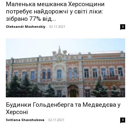
Маленька мешканка Херсонщини
потребує найдорожчі у світі ліки:
зібрано 77% від...
Oleksandr Moshenskiy
-
02.11.2021
0
Будинки Гольденберга та Медведєва у
Херсоні
Svitlana Shavshukova
-
02.11.2021
0