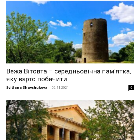
Вежа Вітовта – середньовічна пам’ятка,
яку варто побачити
Svitlana Shavshukova
-
02.11.2021
0